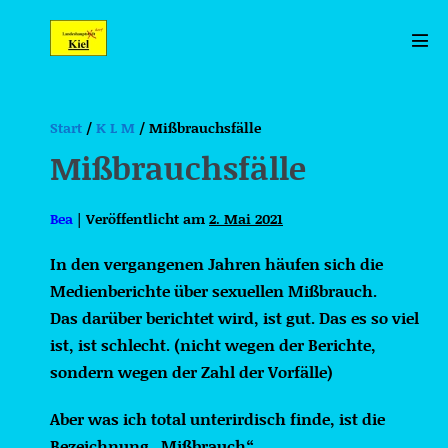
Zum
Inhalt
Men
springen
Scha
Start
/
K L M
/
Mißbrauchsfälle
Mißbrauchsfälle
Bea
|
Veröffentlicht am
2. Mai 2021
In den vergangenen Jahren häufen sich die
Medienberichte über sexuellen Mißbrauch.
Das darüber berichtet wird, ist gut. Das es so viel
ist, ist schlecht. (nicht wegen der Berichte,
sondern wegen der Zahl der Vorfälle)
Aber was ich total unterirdisch finde, ist die
Bezeichnung „Mißbrauch“.