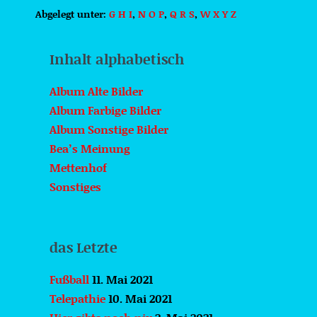
noch
nix
Abgelegt unter:
G H I
,
N O P
,
Q R S
,
W X Y Z
Inhalt alphabetisch
Album Alte Bilder
Album Farbige Bilder
Album Sonstige Bilder
Bea’s Meinung
Mettenhof
Sonstiges
das Letzte
Fußball
11. Mai 2021
Telepathie
10. Mai 2021