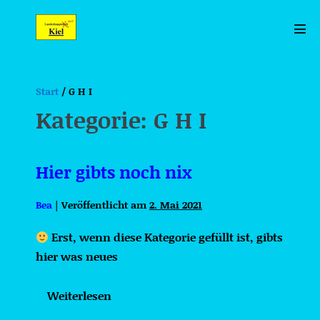
Zum
Inhalt
Men
springen
Scha
Start
/
G H I
Kategorie:
G H I
Hier gibts noch nix
Bea
|
Veröffentlicht am
2. Mai 2021
Erst, wenn diese Kategorie gefüllt ist, gibts
hier was neues
Weiterlesen
Hier
gibts