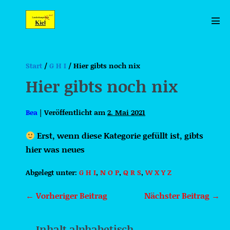
Zum
Inhalt
Men
springen
Scha
Start
/
G H I
/
Hier gibts noch nix
Hier gibts noch nix
Bea
|
Veröffentlicht am
2. Mai 2021
Erst, wenn diese Kategorie gefüllt ist, gibts
hier was neues
Abgelegt unter:
G H I
,
N O P
,
Q R S
,
W X Y Z
Beitragsnavigation
← Vorheriger Beitrag
Nächster Beitrag →
Inhalt alphabetisch